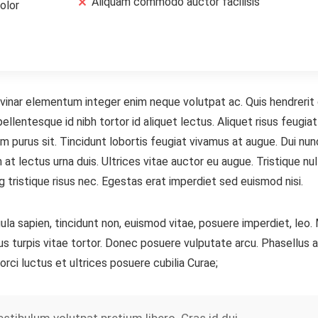
Aliquam commodo auctor facilisis
olor
pulvinar elementum integer enim neque volutpat ac. Quis hendreri
lentesque id nibh tortor id aliquet lectus. Aliquet risus feugiat
m purus sit. Tincidunt lobortis feugiat vivamus at augue. Dui nu
at lectus urna duis. Ultrices vitae auctor eu augue. Tristique nul
g tristique risus nec. Egestas erat imperdiet sed euismod nisi.
igula sapien, tincidunt non, euismod vitae, posuere imperdiet, le
s turpis vitae tortor. Donec posuere vulputate arcu. Phasellus
orci luctus et ultrices posuere cubilia Curae;