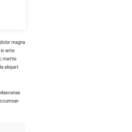
t dolor magna
 in ante
nc mattis
la aliquet
o. Maecenas
 accumsan