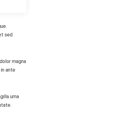
gue.
iet sed
t dolor magna
 in ante
gilla urna
utate.