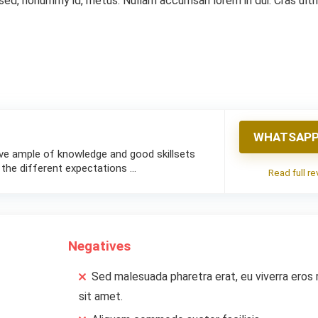
 sed, nonummy id, metus. Nullam accumsan lorem in dui. Cras ultr
WHATSAPP
ave ample of knowledge and good skillsets
the different expectations …
Read full r
Negatives
Sed malesuada pharetra erat, eu viverra eros
sit amet.