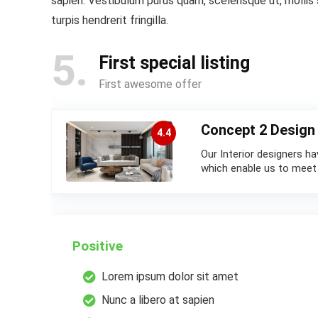
sapien. Vestibulum purus quam, scelerisque ut, mollis
turpis hendrerit fringilla.
5
First special listing
First awesome offer
Concept 2 Design
4.4
Our Interior designers h
which enable us to meet 
Positive
Lorem ipsum dolor sit amet
Nunc a libero at sapien