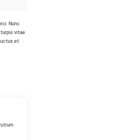
orci. Nunc
turpis vitae
luctus et
 rutrum