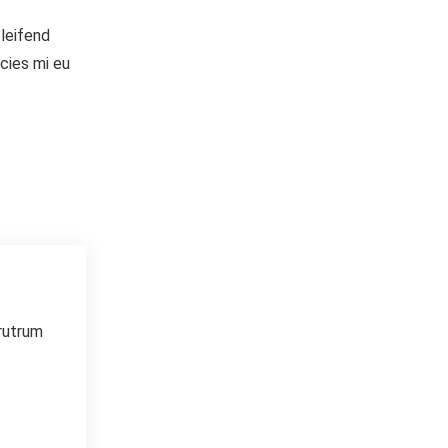
eleifend
icies mi eu
 rutrum