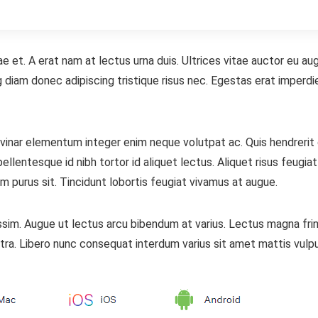
e et. A erat nam at lectus urna duis. Ultrices vitae auctor eu au
ng diam donec adipiscing tristique risus nec. Egestas erat imperd
pulvinar elementum integer enim neque volutpat ac. Quis hendreri
lentesque id nibh tortor id aliquet lectus. Aliquet risus feugiat
m purus sit. Tincidunt lobortis feugiat vivamus at augue.
nissim. Augue ut lectus arcu bibendum at varius. Lectus magna frin
tra. Libero nunc consequat interdum varius sit amet mattis vulp