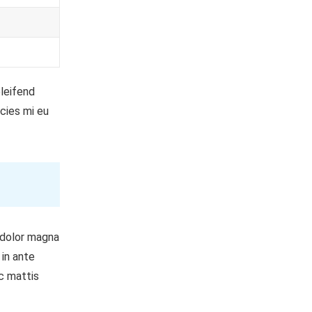
eleifend
icies mi eu
t dolor magna
 in ante
nc mattis