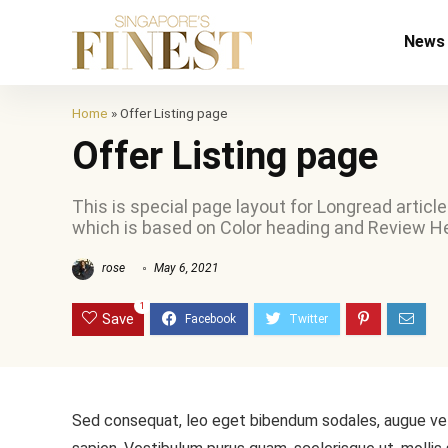
News
Home
»
Offer Listing page
Offer Listing page
This is special page layout for Longread artic
which is based on Color heading and Review H
rose
May 6, 2021
1
Save
Sed consequat, leo eget bibendum sodales, augue veli