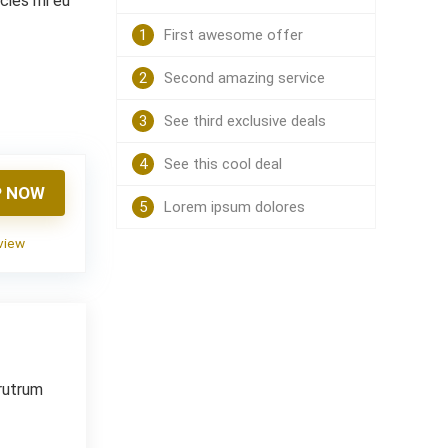
icies mi eu
1
First awesome offer
2
Second amazing service
3
See third exclusive deals
4
See this cool deal
 NOW
5
Lorem ipsum dolores
eview
 rutrum