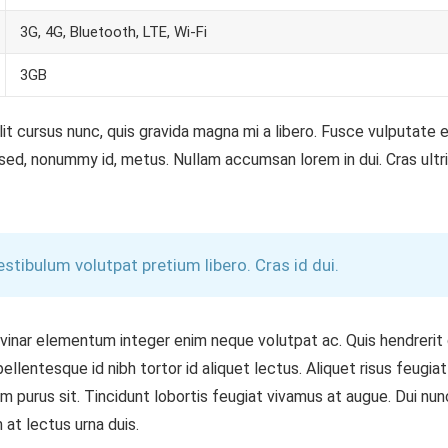
3G, 4G, Bluetooth, LTE, Wi-Fi
3GB
t cursus nunc, quis gravida magna mi a libero. Fusce vulputate 
 sed, nonummy id, metus. Nullam accumsan lorem in dui. Cras ultr
ibulum volutpat pretium libero. Cras id dui.
pulvinar elementum integer enim neque volutpat ac. Quis hendreri
lentesque id nibh tortor id aliquet lectus. Aliquet risus feugiat
m purus sit. Tincidunt lobortis feugiat vivamus at augue. Dui nu
 at lectus urna duis.